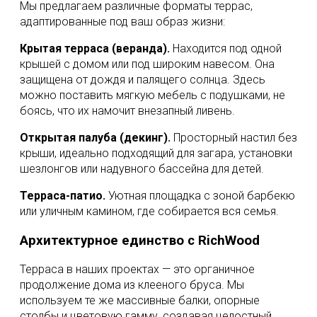
Мы предлагаем различные форматы террас,
адаптированные под ваш образ жизни:
Крытая терраса (веранда).
Находится под одной
крышей с домом или под широким навесом. Она
защищена от дождя и палящего солнца. Здесь
можно поставить мягкую мебель с подушками, не
боясь, что их намочит внезапный ливень.
Открытая палуба (декинг).
Просторный настил без
крыши, идеально подходящий для загара, установки
шезлонгов или надувного бассейна для детей.
Терраса-патио.
Уютная площадка с зоной барбекю
или уличным камином, где собирается вся семья.
Архитектурное единство с RichWood
Терраса в наших проектах — это органичное
продолжение дома из клееного бруса. Мы
используем те же массивные балки, опорные
столбы и цветовую гамму, создавая целостный